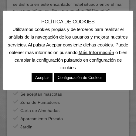
se disfruta en este encantador hotel situado entre el mar
y las montañas que lleva por nombre "El Pagadín".
POLÍTICA DE COOKIES
Servicios
Utilizamos cookies propias y de terceros para realizar el
análisis de la navegación de los usuarios y mejorar nuestros
servicios. Al pulsar Aceptar consiente dichas cookies. Puede
obtener más información pulsando
Más Información
o bien
cambiar la configuración pulsando en configuración de
cookies
Aceptar
Configuración de Cookies
Desayunos Saludables
Wifi
Se aceptan mascotas
Zona de Fumadores
Carta de Almohadas
Aparcamiento Privado
Jardín