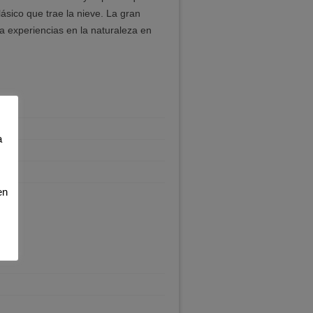
ásico que trae la nieve. La gran
a experiencias en la naturaleza en
a
en