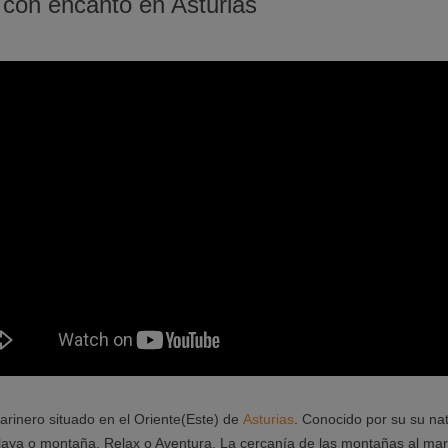
 con encanto en Asturias
inero situado en el Oriente(Este) de
Asturias
. Conocido por su su nat
playa o montaña. Relax o Aventura. La cercanía de las montañas al ma