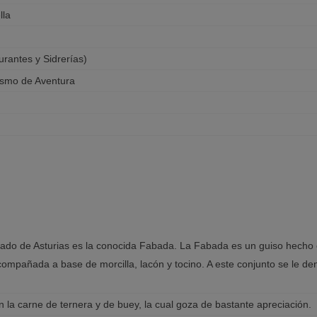
lla
rantes y Sidrerías)
rismo de Aventura
cipado de Asturias es la conocida Fabada. La Fabada es un guiso hech
compañada a base de morcilla, lacón y tocino. A este conjunto se le de
en la carne de ternera y de buey, la cual goza de bastante apreciación.