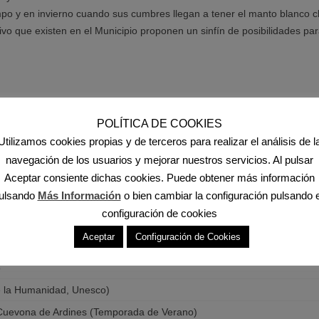
mpo y en invierno cuando sus cumbres llegan a tener el manto blanco cl
vo que existen en el Municipio proponen un sinfín de posibilidades par
POLÍTICA DE COOKIES
Utilizamos cookies propias y de terceros para realizar el análisis de l
navegación de los usuarios y mejorar nuestros servicios. Al pulsar
Aceptar consiente dichas cookies. Puede obtener más información
ulsando
Más Información
o bien cambiar la configuración pulsando 
configuración de cookies
stico:
Aceptar
Configuración de Cookies
o
de la Humanidad, Unesco)
a Cuevona de Ardines (Temporada de Verano)