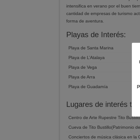
intensifica en verano por el buen tie
cantidad de empresas de turismo acti
forma de aventura.
Playas de Interés:
Playa de Santa Marina
Playa de L’Atalaya
Playa de Vega
Playa de Arra
p
Playa de Guadamía
Lugares de interés turí
Centro de Arte Rupestre Tito Bustill
Cueva de Tito Bustillo(Patrimonio 
Conciertos de música clásica en l