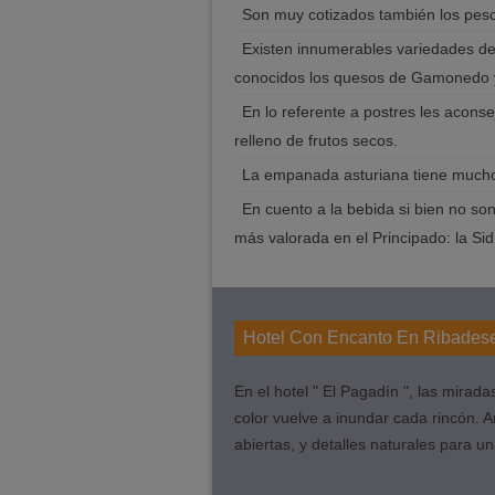
Son muy cotizados también los pesc
Existen innumerables variedades de
conocidos los quesos de Gamonedo y
En lo referente a postres les aconse
relleno de frutos secos.
La empanada asturiana tiene muchos
En cuento a la bebida si bien no so
más valorada en el Principado: la Si
Hotel Con Encanto En Ribadese
En el hotel " El Pagadín ", las miradas 
color vuelve a inundar cada rincón. 
abiertas, y detalles naturales para u