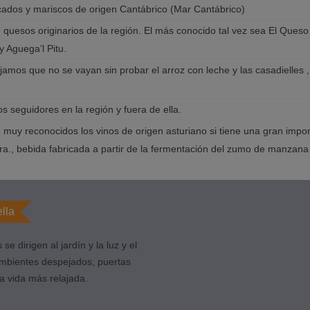
ados y mariscos de origen Cantábrico (Mar Cantábrico)
 quesos originarios de la región. El más conocido tal vez sea El Que
 Aguega’l Pitu.
jamos que no se vayan sin probar el arroz con leche y las casadielles ,
 seguidores en la región y fuera de ella.
n muy reconocidos los vinos de origen asturiano si tiene una gran impor
dra., bebida fabricada a partir de la fermentación del zumo de manzana
lla
se dirigen al jardín y la luz y el
Ambientes despejados, puertas
na vida más relajada.